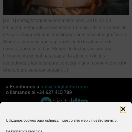
[ad_1] corti@fotografiaecommerce.com, 2019-12-03
08:53:49, Fotografía eCommerce En este artículo vamos de
revisar cómo podemos transformar preciosas fotografías en
Stories animadas que capten del todo la atención de
nuestra audiencia. Las Stories de Instagram son una
herramienta genial para captar la atención de tus
seguidores y también para conseguir una mayor interacción.
Ahora bien, para conseguir […]
# Escríbenos a
hola@digitaldtm.com
o llámanos al +34 627 415 799
© Copyright 2003-2024 Durán Target Media SL. Todos los Derechos Reservados
Utilizamos cookies para optimizar nuestro sitio web y nuestro servicio.
Gestionar los servicios