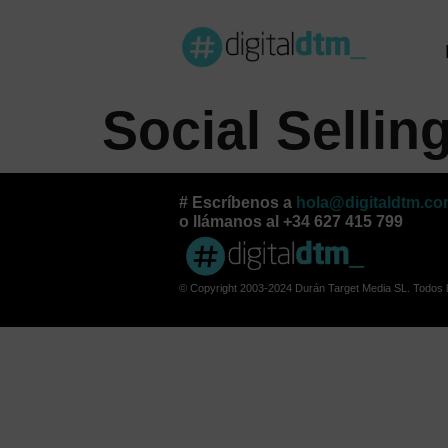
Social Sellin
# Escríbenos a
hola@digitaldtm.c
o llámanos al +34 627 415 799
© Copyright 2003-2024 Durán Target Media SL. Todos