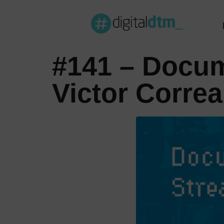
#141 – Docum
Victor Corre