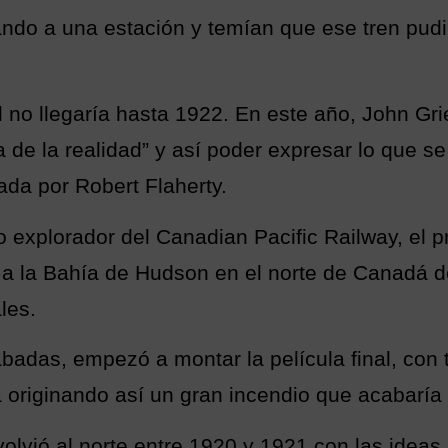
ndo a una estación y temían que ese tren pudier
 no llegaría hasta 1922. En este año, John Gri
va de la realidad” y así poder expresar lo que s
ada por Robert Flaherty.
explorador del Canadian Pacific Railway, el pri
 a la Bahía de Hudson en el norte de Canadá d
les.
adas, empezó a montar la película final, con t
ra originando así un gran incendio que acabaría
volvió al norte entre 1920 y 1921 con las idea