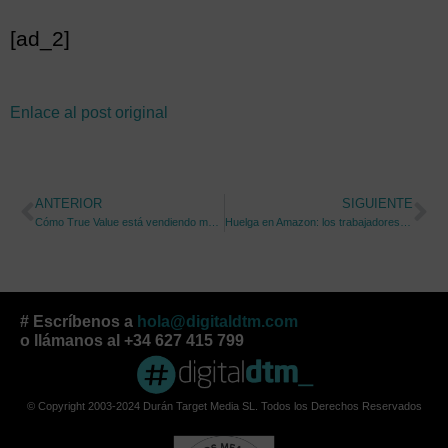
[ad_2]
Enlace al post original
ANTERIOR
SIGUIENTE
Cómo True Value está vendiendo más gracias a la fotografía 360º
Huelga en Amazon: los trabajadores del almacén de Staten Island se plantan
# Escríbenos a
hola@digitaldtm.com
o llámanos al +34 627 415 799
© Copyright 2003-2024 Durán Target Media SL. Todos los Derechos Reservados